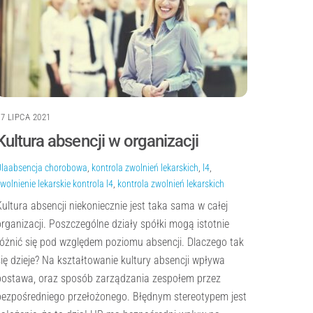
27 LIPCA 2021
Kultura absencji w organizacji
Ula
absencja chorobowa
,
kontrola zwolnień lekarskich
,
l4
,
wolnienie lekarskie
kontrola l4
,
kontrola zwolnień lekarskich
Kultura absencji niekoniecznie jest taka sama w całej
organizacji. Poszczególne działy spółki mogą istotnie
różnić się pod względem poziomu absencji. Dlaczego tak
się dzieje? Na kształtowanie kultury absencji wpływa
postawa, oraz sposób zarządzania zespołem przez
bezpośredniego przełożonego. Błędnym stereotypem jest