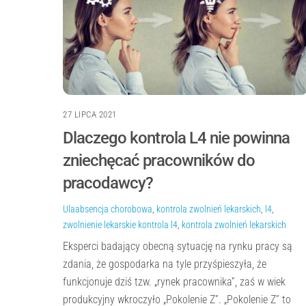
27 LIPCA 2021
Dlaczego kontrola L4 nie powinna
zniechęcać pracowników do
pracodawcy?
Ula
absencja chorobowa
,
kontrola zwolnień lekarskich
,
l4
,
zwolnienie lekarskie
kontrola l4
,
kontrola zwolnień lekarskich
Eksperci badający obecną sytuację na rynku pracy są
zdania, że gospodarka na tyle przyśpieszyła, że
funkcjonuje dziś tzw. „rynek pracownika”, zaś w wiek
produkcyjny wkroczyło „Pokolenie Z”. „Pokolenie Z” to