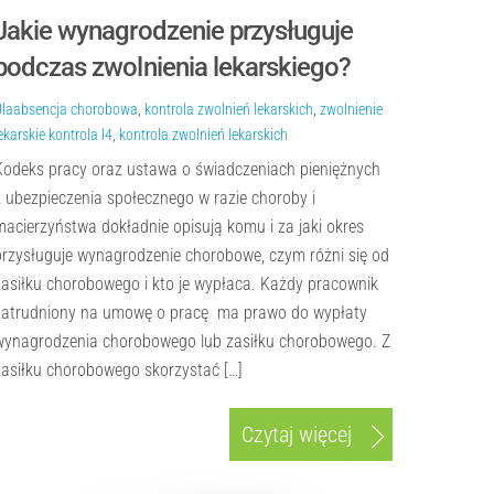
Jakie wynagrodzenie przysługuje
podczas zwolnienia lekarskiego?
Ula
absencja chorobowa
,
kontrola zwolnień lekarskich
,
zwolnienie
ekarskie
kontrola l4
,
kontrola zwolnień lekarskich
Kodeks pracy oraz ustawa o świadczeniach pieniężnych
z ubezpieczenia społecznego w razie choroby i
macierzyństwa dokładnie opisują komu i za jaki okres
przysługuje wynagrodzenie chorobowe, czym różni się od
zasiłku chorobowego i kto je wypłaca. Każdy pracownik
zatrudniony na umowę o pracę ma prawo do wypłaty
wynagrodzenia chorobowego lub zasiłku chorobowego. Z
zasiłku chorobowego skorzystać […]
Czytaj więcej