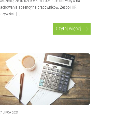
założenie, że to dział HR ma bezpośredni wpływ na
zachowania absencyjne pracowników. Zespół HR
oczywiście […]
Czytaj więcej
27 LIPCA 2021