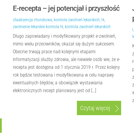
E-recepta – jej potencjał i przyszłość
Ula
absencja chorobowa
,
kontrola zwolnień lekarskich
,
l4
,
zwolnienie lekarskie
kontrola l4
,
kontrola zwolnień lekarskich
Długo zapowiadany i modyfikowany projekt e-zwolnień,
l
mimo wielu przeciwników, okazał się dużym sukcesem.
Obecnie trwają prace nad kolejnymi etapami
informatyzacji służby zdrowia, ale niewiele osób wie, że e-
recepta jest dostępna od 1 stycznia 2019 r. Przez kolejny
rok będzie testowana i modyfikowana w celu naprawy
ewentualnych błędów, a obowiązek wystawiania
elektronicznych recept planowany jest od […]
Czytaj więcej