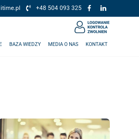
itime.pl
+48 504 093 325
E
BAZA WIEDZY
MEDIA O NAS
KONTAKT