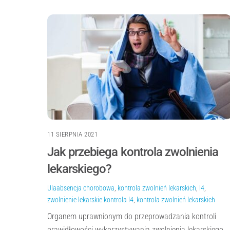
11 SIERPNIA 2021
Jak przebiega kontrola zwolnienia
lekarskiego?
Ula
absencja chorobowa
,
kontrola zwolnień lekarskich
,
l4
,
zwolnienie lekarskie
kontrola l4
,
kontrola zwolnień lekarskich
Organem uprawnionym do przeprowadzania kontroli
prawidłowości wykorzystywania zwolnienia lekarskiego