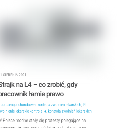
11 SIERPNIA 2021
Strajk na L4 – co zrobić, gdy
pracownik łamie prawo
Ula
absencja chorobowa
,
kontrola zwolnień lekarskich
,
l4
,
wolnienie lekarskie
kontrola l4
,
kontrola zwolnień lekarskich
W Polsce modne stały się protesty polegające na
masowym braniu zwolnień lekarskich. Akcje te są