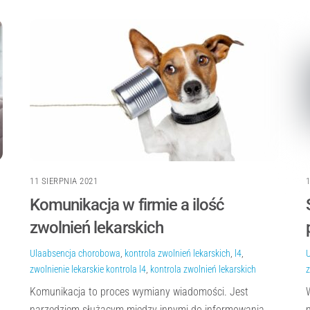
11 SIERPNIA 2021
Komunikacja w firmie a ilość
zwolnień lekarskich
Ula
absencja chorobowa
,
kontrola zwolnień lekarskich
,
l4
,
zwolnienie lekarskie
kontrola l4
,
kontrola zwolnień lekarskich
z
Komunikacja to proces wymiany wiadomości. Jest
narzędziem służącym między innymi do informowania,