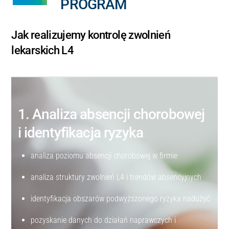
PROGRAM
Jak realizujemy kontrolę zwolnień
lekarskich L4
1. Analiza absencji chorobowej
i identyfikacja ryzyka
analiza poziomu absencji chorobowej w firmie
analiza struktury zwolnień L4 i trendów absencyjnych
identyfikacja obszarów podwyższonego ryzyka nadużyć
pozyskanie danych do działań naprawczych i