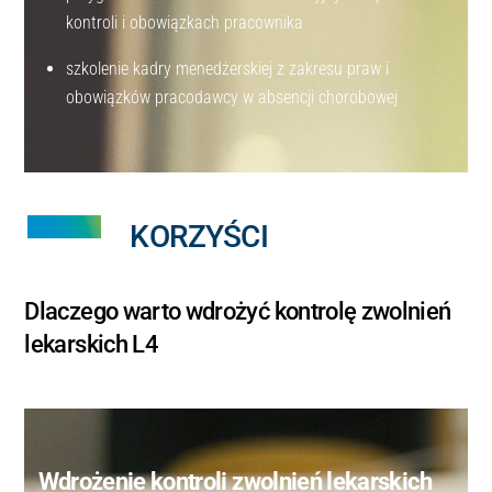
kontroli i obowiązkach pracownika
szkolenie kadry menedżerskiej z zakresu praw i
obowiązków pracodawcy w absencji chorobowej
KORZYŚCI
Dlaczego warto wdrożyć kontrolę zwolnień
lekarskich L4
Wdrożenie kontroli zwolnień lekarskich