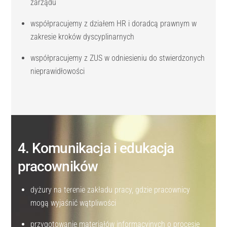
zarządu
współpracujemy z działem HR i doradcą prawnym w
zakresie kroków dyscyplinarnych
współpracujemy z ZUS w odniesieniu do stwierdzonych
nieprawidłowości
4. Komunikacja i edukacja
pracowników
dyżury na terenie zakładu pracy, gdzie pracownicy
mogą wyjaśnić wątpliwości
przygotowanie materiałów informacyjnych o procesie