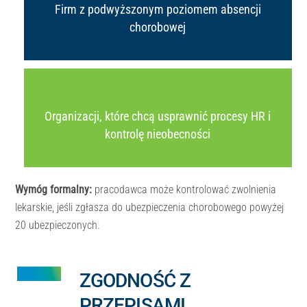
Firm z podwyższonym poziomem absencji
chorobowej
Organizacji, które chcą usprawnić procesy HR i
kontrolę nieobecności
Wymóg formalny:
pracodawca może kontrolować zwolnienia
lekarskie, jeśli zgłasza do ubezpieczenia chorobowego powyżej
20 ubezpieczonych.
ZGODNOŚĆ Z
PRZEPISAMI