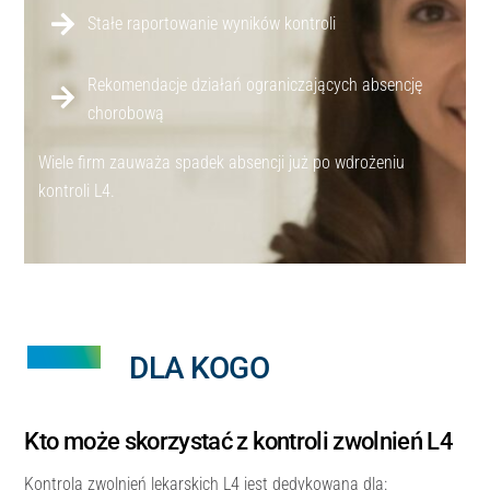
Stałe raportowanie wyników kontroli
Rekomendacje działań ograniczających absencję
chorobową
Wiele firm zauważa spadek absencji już po wdrożeniu
kontroli L4.
DLA KOGO
Kto może skorzystać z kontroli zwolnień L4
Kontrola zwolnień lekarskich L4 jest dedykowana dla: