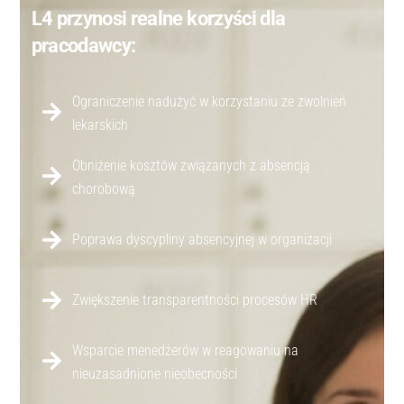
L4 przynosi realne korzyści dla
pracodawcy:
Ograniczenie nadużyć w korzystaniu ze zwolnień
lekarskich
Obniżenie kosztów związanych z absencją
chorobową
Poprawa dyscypliny absencyjnej w organizacji
Zwiększenie transparentności procesów HR
Wsparcie menedżerów w reagowaniu na
nieuzasadnione nieobecności