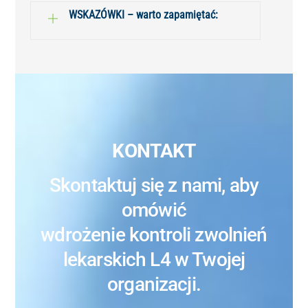
WSKAZÓWKI – warto zapamiętać:
KONTAKT
Skontaktuj się z nami, aby
omówić
wdrożenie kontroli zwolnień
lekarskich L4 w Twojej
organizacji.