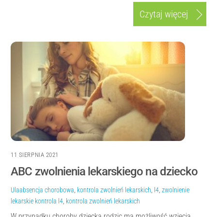
Czytaj więcej
11 SIERPNIA 2021
ABC zwolnienia lekarskiego na dziecko
Ula
absencja chorobowa
,
kontrola zwolnień lekarskich
,
l4
,
zwolnienie
lekarskie
kontrola l4
,
kontrola zwolnień lekarskich
W przypadku choroby dziecka rodzic ma możliwość wzięcia