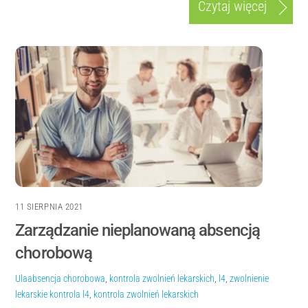
Czytaj więcej
11 SIERPNIA 2021
Zarządzanie nieplanowaną absencją
chorobową
Ula
absencja chorobowa
,
kontrola zwolnień lekarskich
,
l4
,
zwolnienie
lekarskie
kontrola l4
,
kontrola zwolnień lekarskich