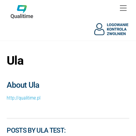
Skip
Skip
Men
to
to
content
content
Ula
About
Ula
http://qualitime.pl
POSTS BY ULA TEST: