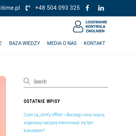
itime.pl
+48 504 093 325
E
BAZA WIEDZY
MEDIA O NAS
KONTAKT
OSTATNIE WPISY
Czym są „strefy offline” i dlaczego coraz więcej
organizacji zaczyna interesować się tym
konceptem?