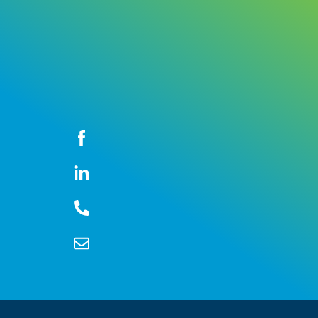
Icon
label
Icon
label
Icon
label
Icon
label