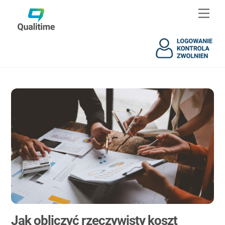
Skip
Skip
Men
to
to
content
content
Jak obliczyć rzeczywisty koszt