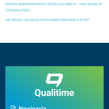
Kontrola zwolnień lekarskich L4 przez pracodawcę – nowe zasady od
13 kwietnia 2026 r.
Jak obliczyć rzeczywisty koszt zwolnień lekarskich w firmie?
Nawigacja